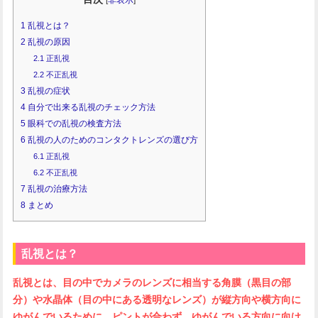
1
乱視とは？
2
乱視の原因
2.1
正乱視
2.2
不正乱視
3
乱視の症状
4
自分で出来る乱視のチェック方法
5
眼科での乱視の検査方法
6
乱視の人のためのコンタクトレンズの選び方
6.1
正乱視
6.2
不正乱視
7
乱視の治療方法
8
まとめ
乱視とは？
乱視とは、目の中でカメラのレンズに相当する角膜（黒目の部
分）や水晶体（目の中にある透明なレンズ）が縦方向や横方向に
ゆがんでいるために、ピントが合わず、ゆがんでいる方向に向け