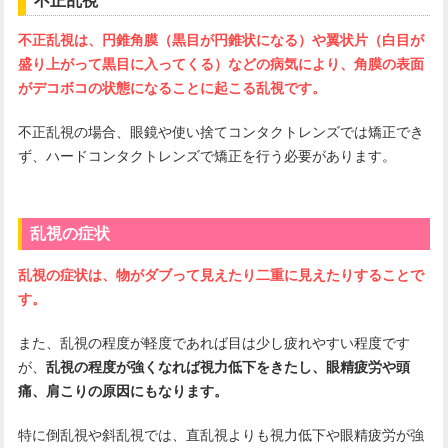
不正乱視
不正乱視は、円錐角膜（黒目が円錐状になる）や翼状片（白目が
盛り上がって黒目に入ってくる）などの病気により、角膜の表面
がデコボコの状態になることに起こる乱視です。
不正乱視の場合、眼鏡や使い捨てコンタクトレンズでは矯正でき
ず、ハードコンタクトレンズで矯正を行う必要があります。
乱視の症状
乱視の症状は、物がダブって見えたり二重に見えたりすることで
す。
また、乱視の程度が軽度であれば目は少し疲れやすい程度です
が、
乱視の程度が強くなれば視力低下をきたし、眼精疲労や頭
痛、肩こりの原因にもなります。
特に倒乱視や斜乱視では、直乱視よりも視力低下や眼精疲労が強