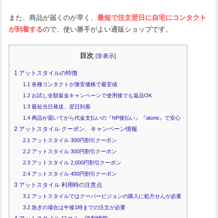
また、商品が届くのが早く、
最短で注文翌日に自宅にコンタクト
が到着する
ので、使い勝手がよい通販ショップです。
目次
[
非表示
]
1
アットスタイルの特徴
1.1
各種コンタクトが激安価格で最安値
1.2
お試し全額返金キャンペーンで使用後でも返品OK
1.3
最短当日発送、翌日到着
1.4
商品が届いてから代金支払いの『NP後払い』『atone』で安心
2
アットスタイル クーポン、キャンペーン情報
2.1
アットスタイル 300円割引クーポン
2.2
アットスタイル 300円割引クーポン
2.3
アットスタイル 2,000円割引クーポン
2.4
アットスタイル 400円割引クーポン
3
アットスタイル 利用時の注意点
3.1
アットスタイルではクーパービジョンの購入に処方せんが必要
3.2
急ぎの場合は午後1時までの注文が必要