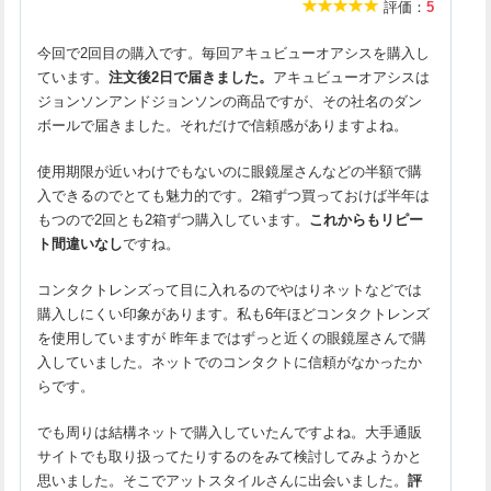
評価：
5
今回で2回目の購入です。毎回アキュビューオアシスを購入し
ています。
注文後2日で届きました。
アキュビューオアシスは
ジョンソンアンドジョンソンの商品ですが、その社名のダン
ボールで届きました。それだけで信頼感がありますよね。
使用期限が近いわけでもないのに眼鏡屋さんなどの半額で購
入できるのでとても魅力的です。2箱ずつ買っておけば半年は
もつので2回とも2箱ずつ購入しています。
これからもリピー
ト間違いなし
ですね。
コンタクトレンズって目に入れるのでやはりネットなどでは
購入しにくい印象があります。私も6年ほどコンタクトレンズ
を使用していますが 昨年まではずっと近くの眼鏡屋さんで購
入していました。ネットでのコンタクトに信頼がなかったか
らです。
でも周りは結構ネットで購入していたんですよね。大手通販
サイトでも取り扱ってたりするのをみて検討してみようかと
思いました。そこでアットスタイルさんに出会いました。
評