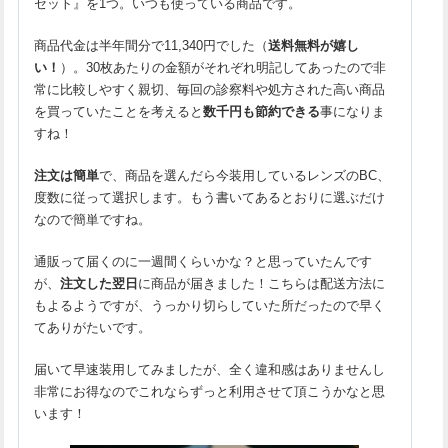
セット』を1つ。いつも使っている商品です。
商品代金は半年間分で11,340円でした（
送料無料が嬉し
い！
）。30枚あたりの金額がそれぞれ明記してあったので非
常に比較しやすく親切、毎回の診察料や処方された高い商品
を買っていたことを考えると
数千円も節約できる
事になりま
すね！
注文は簡単
で、商品を選んだら今装用しているレンズのBC、
度数に従って選択します。もう書いてあるとおりに選ぶだけ
なので簡単ですね。
通販って届くのに一週間くらいかな？と思っていたんです
が、
注文した翌日
に商品が届きました！こちらは配送方法に
もよるようですが、うっかり切らしていた所だったので早く
てありがたいです。
届いて早速装用してみましたが、全く違和感はありませんし
非常にお得なのでこれならずっと利用させて頂こうかなと思
います！