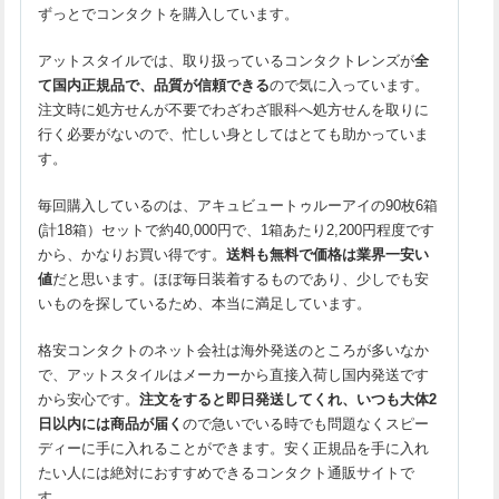
ずっとでコンタクトを購入しています。
アットスタイルでは、取り扱っているコンタクトレンズが
全
て国内正規品で、品質が信頼できる
ので気に入っています。
注文時に処方せんが不要でわざわざ眼科へ処方せんを取りに
行く必要がないので、忙しい身としてはとても助かっていま
す。
毎回購入しているのは、アキュビュートゥルーアイの90枚6箱
(計18箱）セットで約40,000円で、1箱あたり2,200円程度です
から、かなりお買い得です。
送料も無料で価格は業界一安い
値
だと思います。ほぼ毎日装着するものであり、少しでも安
いものを探しているため、本当に満足しています。
格安コンタクトのネット会社は海外発送のところが多いなか
で、アットスタイルはメーカーから直接入荷し国内発送です
から安心です。
注文をすると即日発送してくれ、いつも大体2
日以内には商品が届く
ので急いでいる時でも問題なくスピー
ディーに手に入れることができます。安く正規品を手に入れ
たい人には絶対におすすめできるコンタクト通販サイトで
す。