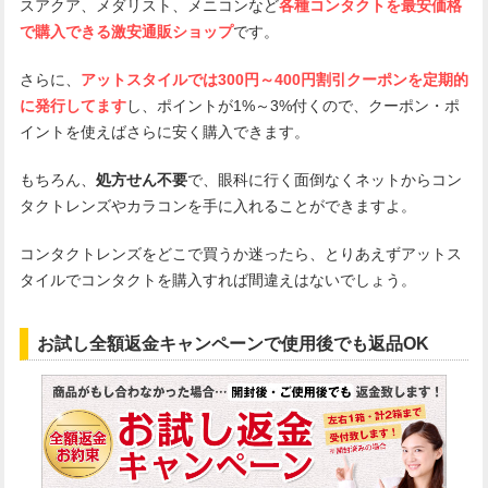
スアクア、メダリスト、メニコンなど
各種コンタクトを最安価格
で購入できる激安通販ショップ
です。
さらに、
アットスタイルでは300円～400円割引クーポンを定期的
に発行してます
し、ポイントが1%～3%付くので、クーポン・ポ
イントを使えばさらに安く購入できます。
もちろん、
処方せん不要
で、眼科に行く面倒なくネットからコン
タクトレンズやカラコンを手に入れることができますよ。
コンタクトレンズをどこで買うか迷ったら、とりあえずアットス
タイルでコンタクトを購入すれば間違えはないでしょう。
お試し全額返金キャンペーンで使用後でも返品OK