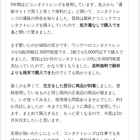
5年間ほどコンタクトレンズを使用しています。友人から『通
販サイトで買うと安くて便利だよ』と聞いて、コンタクトレ
ンズの通販の存在を知りました。普段は眼科クリニックでコ
ンタクトレンズを購入していたので、
処方箋なしで購入でき
る
と聞いて驚きました。
まず驚いたのが値段の安さです。ワンデーのコンタクトレン
ズが1箱(30枚)2,300円程度です。2箱でも5,000円以下で購入で
きました。普段は1か月のコンタクトレンズ代に8,000円程度
支払っていたので、かなり安くなりました。
送料無料で眼科
よりも格安で購入できた
のでとても助かりました。
届くのも早くて、
注文をした翌日に商品が到着
しました。普
段使用しているものと同じ国内の正規品の商品が届きまし
た。いざ使ってみると、使用感も問題ありませんでした。約1
か月試しましたが、今までと同じように満足して使用してい
ます。まとめて購入すると、もっと安くなるので、今度は3か
月分注文したいと思います。
近視が強いわたしにとって、コンタクトレンズは仕事でも生